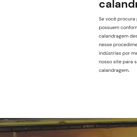
caland
Se você procura 
possuem conforma
calandragem dess
nesse procedime
indústrias por m
nosso site para 
calandragem.