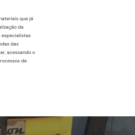
ateriais que já
alização da
 especialistas
ndas das
rar, acessando o
processos de