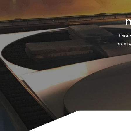
n
Para 
com a