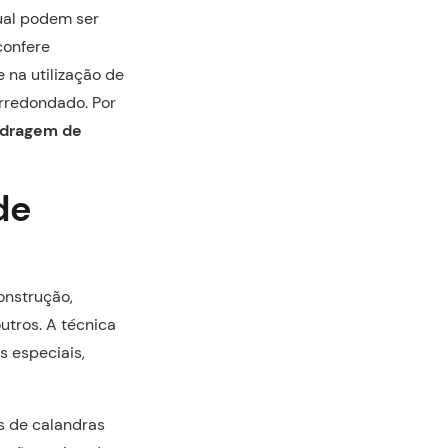
ual podem ser
confere
 na utilização de
arredondado. Por
ndragem de
de
onstrução,
outros. A técnica
s especiais,
 de calandras