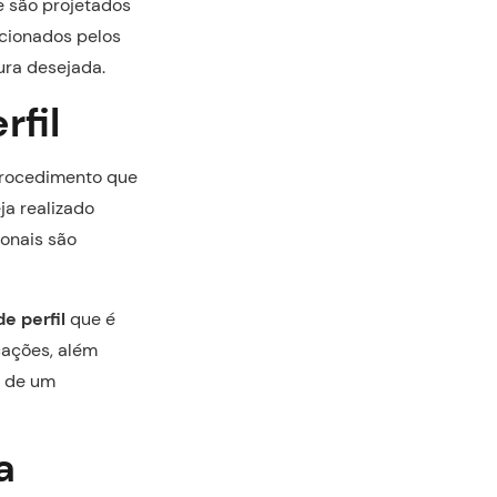
e são projetados
icionados pelos
tura desejada.
rfil
rocedimento que
ja realizado
ionais são
e perfil
que é
cações, além
s de um
a