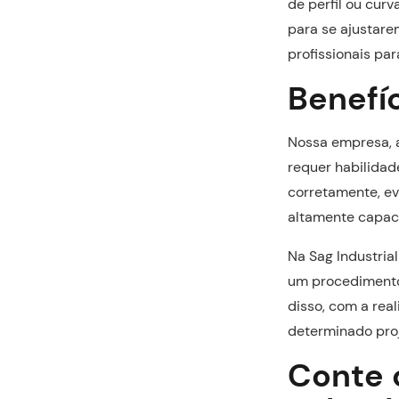
de perfil ou cur
para se ajustare
profissionais par
Benefí
Nossa empresa, a
requer habilidad
corretamente, evi
altamente capaci
Na Sag Industria
um procedimento
disso, com a re
determinado proj
Conte c