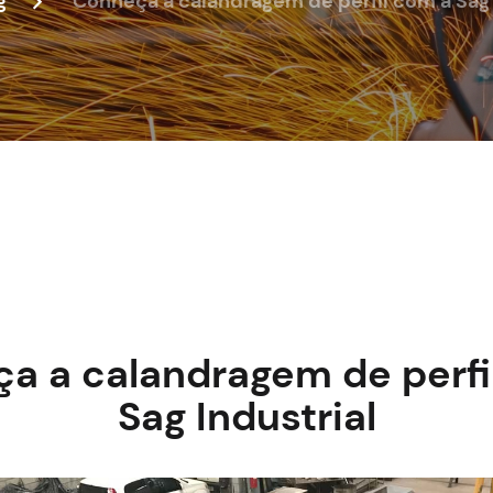
g
Conheça a calandragem de perfil com a Sag 
a a calandragem de perfi
Sag Industrial