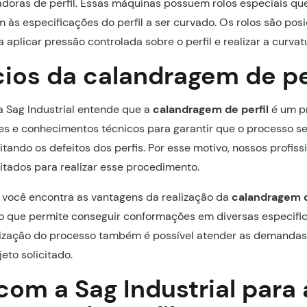
vadoras de perfil. Essas máquinas possuem rolos especiais qu
m às especificações do perfil a ser curvado. Os rolos são pos
a aplicar pressão controlada sobre o perfil e realizar a curva
cios da calandragem de pe
 Sag Industrial entende que a
calandragem de perfil
é um p
es e conhecimentos técnicos para garantir que o processo se
tando os defeitos dos perfis. Por esse motivo, nossos profiss
tados para realizar esse procedimento.
l você encontra as vantagens da realização da
calandragem d
 que permite conseguir conformações em diversas especifi
alização do processo também é possível atender as demanda
eto solicitado.
om a Sag Industrial para 