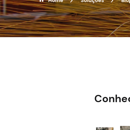
Home
Soluções
Blo
Conheç