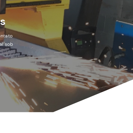
es
ontato
al sob