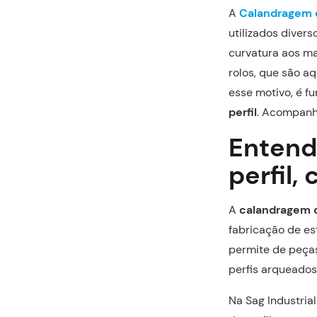
A
Calandragem d
utilizados diver
curvatura aos ma
rolos, que são a
esse motivo, é 
perfil
. Acompanh
Entend
perfil,
A
calandragem d
fabricação de est
permite de peças
perfis arqueados
Na Sag Industria