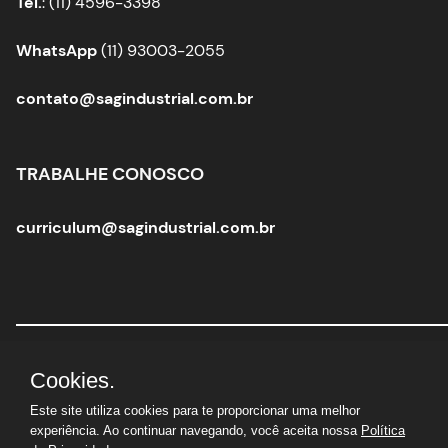
Tel.
: (11) 4596-3398
WhatsApp
(11) 93003-2055
contato@sagindustrial.com.br
TRABALHE CONOSCO
curriculum@sagindustrial.com.br
Sag Industrial Solutions Group
|
CNPJ:
10.363.712/0001-
Cookies.
29 |
© Todos os direitos reservados
Este site utiliza cookies para te proporcionar uma melhor
experiência. Ao continuar navegando, você aceita nossa
Política