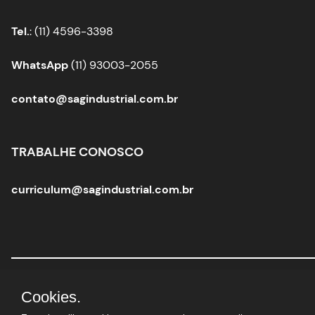
Tel.
: (11) 4596-3398
WhatsApp
(11) 93003-2055
contato@sagindustrial.com.br
TRABALHE CONOSCO
curriculum@sagindustrial.com.br
Sag Industrial Solutions Group
|
CNPJ:
10.363.712/0001-
Cookies.