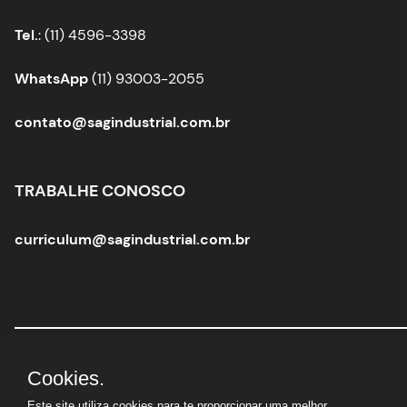
Tel.
: (11) 4596-3398
WhatsApp
(11) 93003-2055
contato@sagindustrial.com.br
TRABALHE CONOSCO
curriculum@sagindustrial.com.br
Sag Industrial Solutions Group
|
CNPJ:
10.363.712/0001-
Cookies.
29 |
© Todos os direitos reservados
Este site utiliza cookies para te proporcionar uma melhor