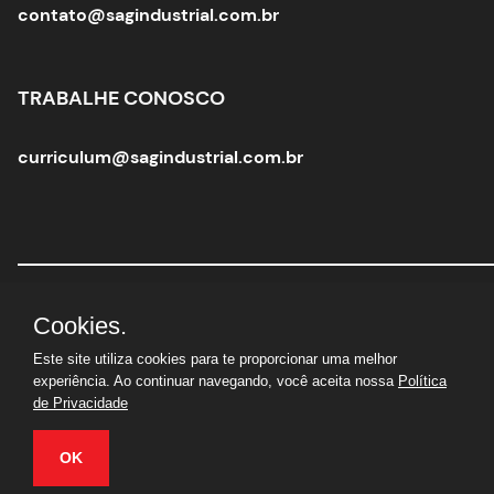
contato@sagindustrial.com.br
TRABALHE CONOSCO
curriculum@sagindustrial.com.br
Sag Industrial Solutions Group
|
CNPJ:
10.363.712/0001-
Cookies.
29 |
© Todos os direitos reservados
Este site utiliza cookies para te proporcionar uma melhor
experiência. Ao continuar navegando, você aceita nossa
Política
de Privacidade
OK