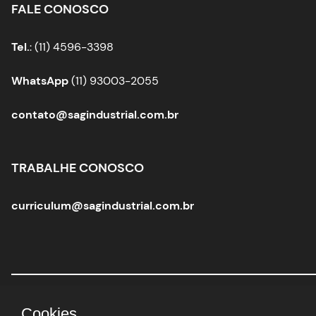
FALE CONOSCO
Tel.
: (11) 4596-3398
WhatsApp
(11) 93003-2055
contato@sagindustrial.com.br
TRABALHE CONOSCO
curriculum@sagindustrial.com.br
Sag Industrial Solutions Group
|
CNPJ:
10.363.712/0001-
Cookies.