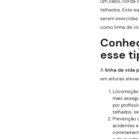
um cabo, corda o
telhados. Este e
serem exercidas 
como linha de vid
Conheça
esse ti
A
linha de vida 
em alturas eleva
Locomoção 
mais assegur
por profiss
telhados, se
Prevenção de
acidentes e
corretament