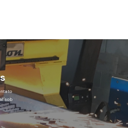
es
ontato
al sob