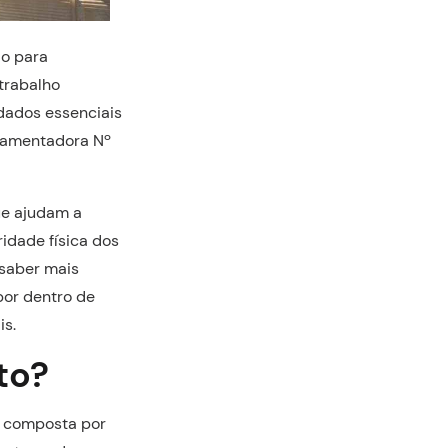
o para
trabalho
dados essenciais
lamentadora Nº
ue ajudam a
idade física dos
 saber mais
 por dentro de
is.
to?
s composta por