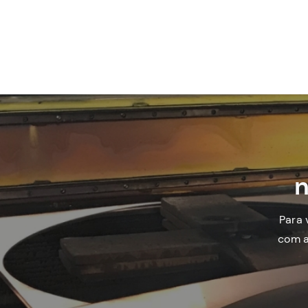
n
Para 
com a