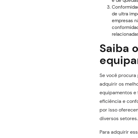
e de quedas 
Conformidad
de ultra im
empresas nã
conformidad
relacionada
Saiba o
equip
Se você procura
adquirir os melh
equipamentos e
eficiência e co
por isso oferece
diversos setores.
Para adquirir
ess