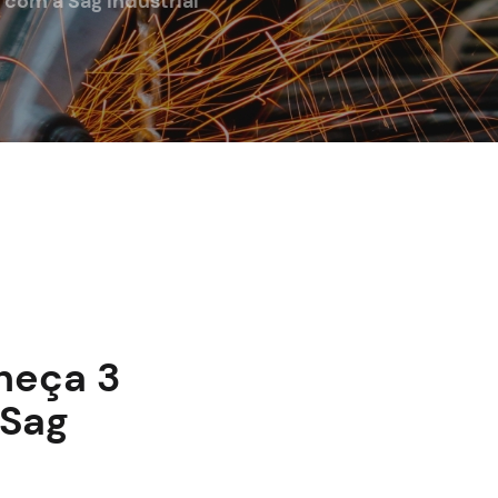
 com a Sag Industrial
nheça 3
 Sag