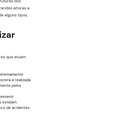
truturas dos
randes alturas a
e alguns tipos,
izar
ores que atuam
extremamente
orreta e realizada
amente pelos
prevenir
s estejam
isco de acidentes