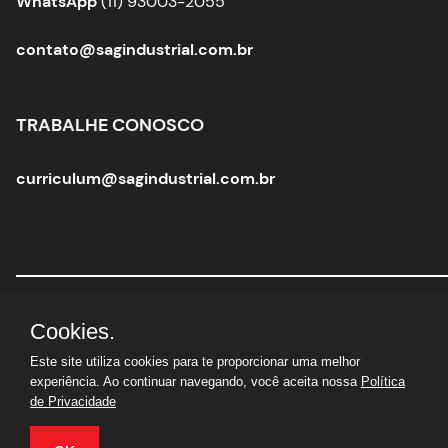
WhatsApp
(11) 93003-2055
contato@sagindustrial.com.br
TRABALHE CONOSCO
curriculum@sagindustrial.com.br
Sag Industrial Solutions Group
|
CNPJ:
10.363.712/0001-
Cookies.
29 |
© Todos os direitos reservados
Este site utiliza cookies para te proporcionar uma melhor
experiência. Ao continuar navegando, você aceita nossa
Política
de Privacidade