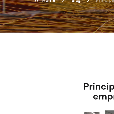
Home
'Blog
Princip
Princi
empr