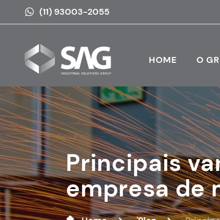
(11) 93003-2055
HOME
O G
Principais v
empresa de m