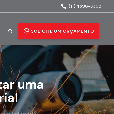
(11) 4596-3398
O
SOLICITE UM ORÇAMENTO
tar uma
ial