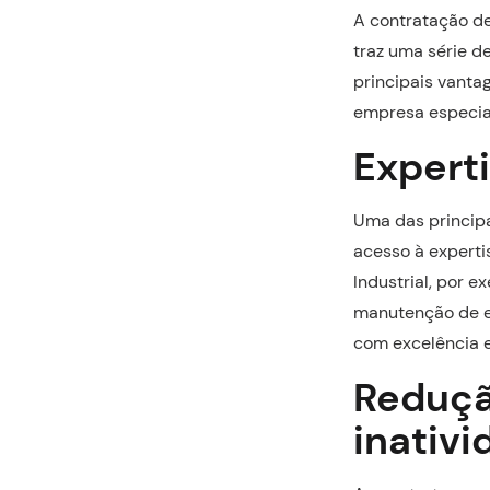
A contratação 
traz uma série d
principais vant
empresa especia
Expert
Uma das principa
acesso à experti
Industrial, por 
manutenção de eq
com excelência e
Reduçã
inativ