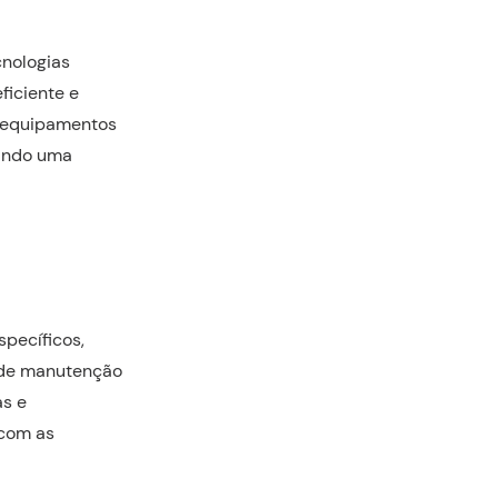
cnologias
ficiente e
a equipamentos
tindo uma
specíficos,
 de manutenção
as e
 com as