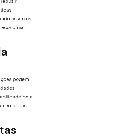
reduzir
áticas
zando assim os
m economia
da
zações podem
vidades
abilidade pela
ão em áreas
tas