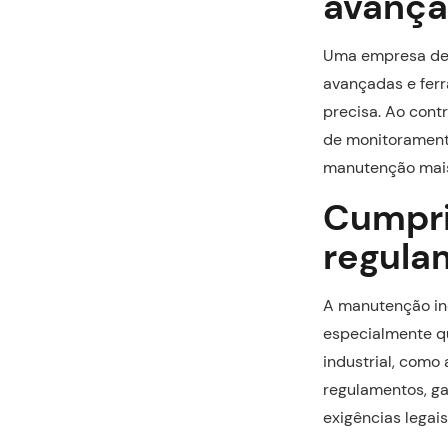
avanç
Uma empresa de m
avançadas e ferr
precisa. Ao cont
de monitoramento
manutenção mais 
Cumpri
regula
A manutenção ind
especialmente q
industrial, como
regulamentos, g
exigências legais