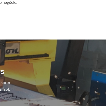
o negócio.
es
ontato
al sob