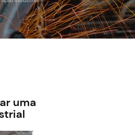
nção industrial
tar uma
trial