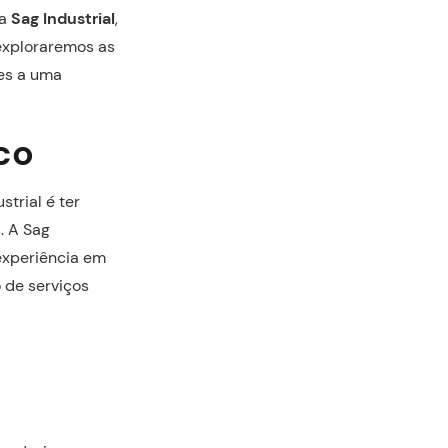
da
Sag Industrial
,
 exploraremos as
es a uma
co
trial é ter
. A Sag
 experiência em
 de serviços