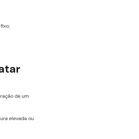
fixo;
atar
oração de um
tura elevada ou