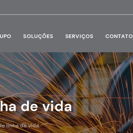
RUPO
SOLUÇÕES
SERVIÇOS
CONTAT
nha de vida
de linha de vida