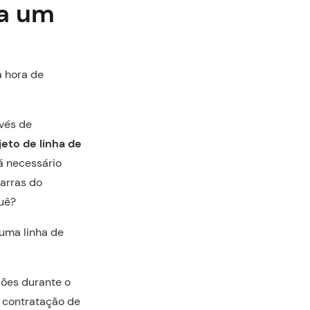
na um
a hora de
avés de
jeto de linha de
á necessário
barras do
quê?
uma linha de
ções durante o
a contratação de