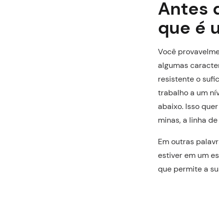
Antes 
que é 
Você provavelmen
algumas caracter
resistente o suf
trabalho a um ní
abaixo. Isso que
minas, a linha d
Em outras palavr
estiver em um es
que permite a su