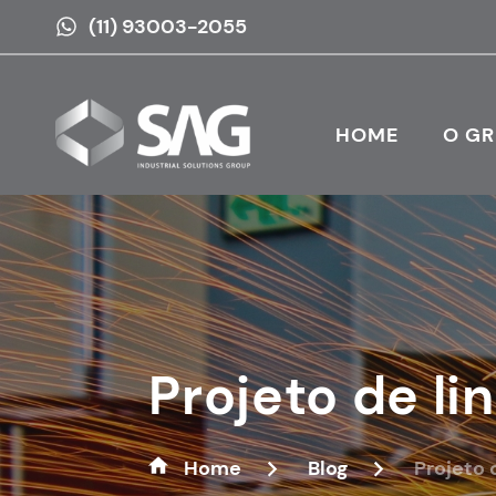
(11) 93003-2055
HOME
O G
Projeto de li
Home
Blog
Projeto 