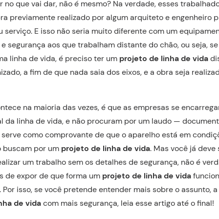
er no que vai dar, não é mesmo? Na verdade, esses trabalhad
ra previamente realizado por algum arquiteto e engenheiro p
serviço. E isso não seria muito diferente com um equipame
 e segurança aos que trabalham distante do chão, ou seja, se
a linha de vida, é preciso ter um
projeto de linha de vida
di
izado, a fim de que nada saia dos eixos, e a obra seja reali
ntece na maioria das vezes, é que as empresas se encarregam
l da linha de vida, e não procuram por um laudo — documen
e serve como comprovante de que o aparelho está em condiç
o buscam por um
projeto de linha de vida
. Mas você já deve
alizar um trabalho sem os detalhes de segurança, não é ver
os de expor de que forma um
projeto de linha de vida
funcio
 Por isso, se você pretende entender mais sobre o assunto, a 
inha de vida
com mais segurança, leia esse artigo até o final!