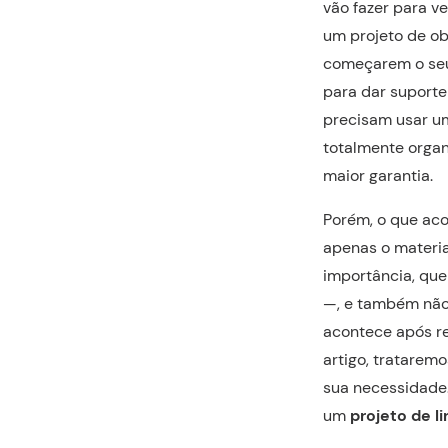
vão fazer para v
um projeto de ob
começarem o seu 
para dar suporte
precisam usar um
totalmente organ
maior garantia.
Porém, o que aco
apenas o materia
importância, qu
—, e também nã
acontece após re
artigo, tratarem
sua necessidade.
um
projeto de l