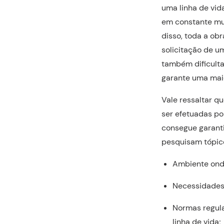
uma linha de vi
em constante mud
disso, toda a obr
solicitação de u
também dificulta
garante uma maio
Vale ressaltar q
ser efetuadas p
consegue garant
pesquisam tópic
Ambiente ond
Necessidades 
Normas regula
linha de vida;