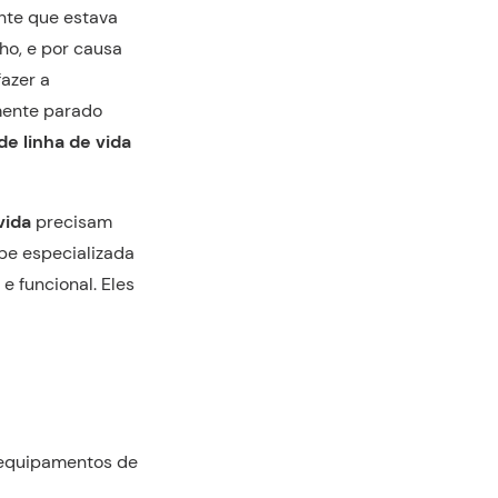
te que estava
ho, e por causa
fazer a
lmente parado
de linha de vida
vida
precisam
pe especializada
 e funcional. Eles
e equipamentos de