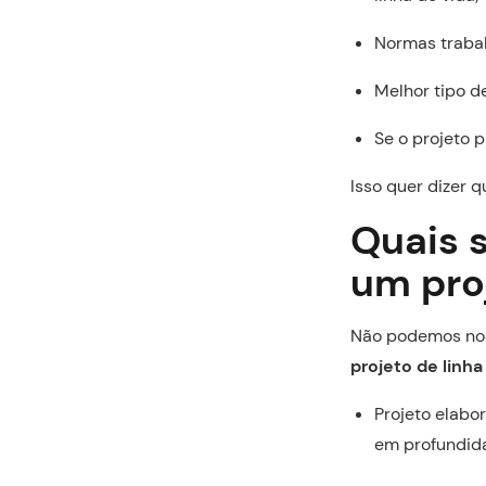
Normas trabal
Melhor tipo de
Se o projeto 
Isso quer dizer 
Quais 
um proj
Não podemos nos
projeto de linha
Projeto elabo
em profundid