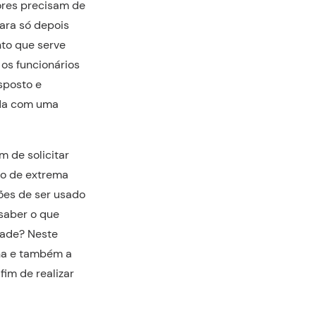
ores precisam de
ara só depois
nto que serve
 os funcionários
sposto e
zada com uma
 de solicitar
to de extrema
ões de ser usado
 saber o que
dade? Neste
na e também a
fim de realizar