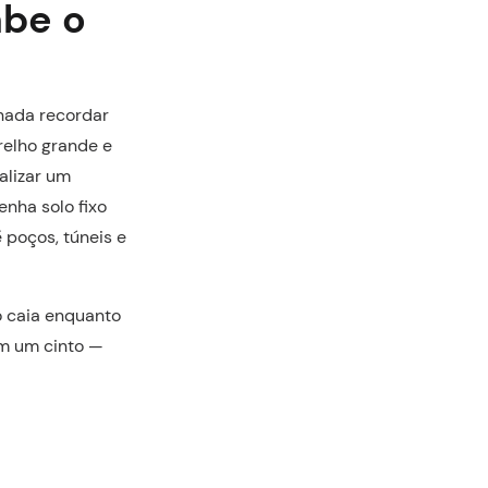
abe o
 nada recordar
relho grande e
alizar um
enha solo fixo
 poços, túneis e
o caia enquanto
om um cinto —