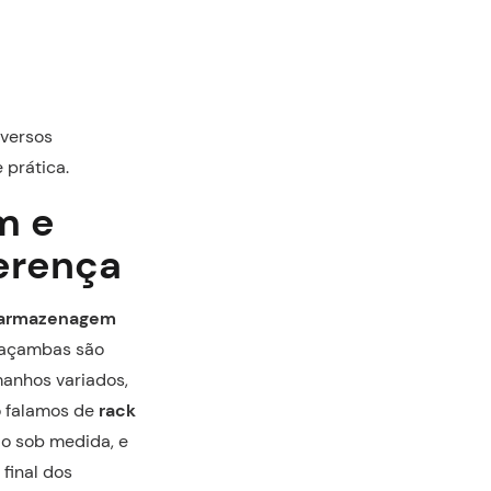
versos
 prática.
m e
ferença
a armazenagem
 caçambas são
manhos variados,
o falamos de
rack
do sob medida, e
final dos