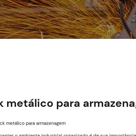
k metálico para armazen
anter o ambiente industrial organizado é de sua importânci