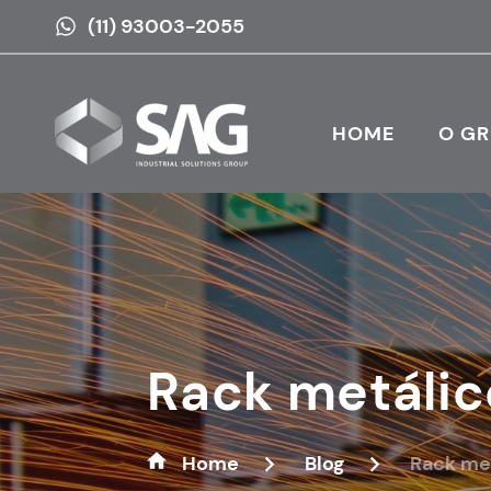
(11) 93003-2055
HOME
O G
Rack metáli
Home
Blog
Rack me