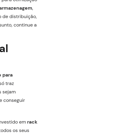
a armazenagem
,
o de distribuição,
sunto, continue a
al
o para
ó traz
s sejam
e conseguir
investido em
rack
todos os seus