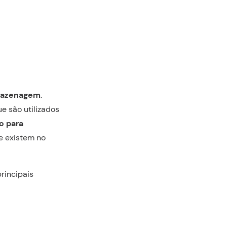
rmazenagem
.
e são utilizados
o para
ue existem no
rincipais