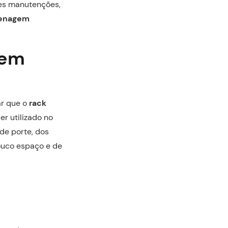
des manutenções,
zenagem
gem
ar que o
rack
r utilizado no
de porte, dos
ouco espaço e de