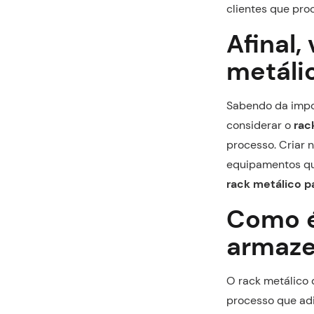
clientes que pro
Afinal,
metáli
Sabendo da impo
considerar o
rac
processo. Criar n
equipamentos que
rack metálico 
Como é
armaze
O rack metálico
processo que adi