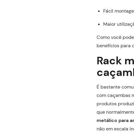
Fácil montage
Maior utiliza
Como você pode
benefícios para q
Rack m
caçamb
É bastante com
com caçambas me
produtos produzi
que normalmente
metálico para 
não em escala in