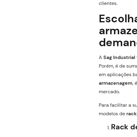
clientes.
Escolh
armaze
deman
A
Sag Industrial
Porém, é de suma
em aplicações ba
armazenagem
,
mercado.
Para facilitar a
modelos de
rack
Rack d