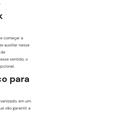
.
k
de começar a
 auxiliar nesse
 de
esse sentido, o
pcional.
co para
alvanizado, em um
ue vão garantir a