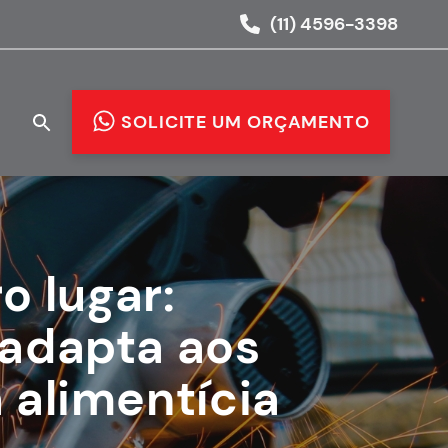
(11) 4596-3398
O
SOLICITE UM ORÇAMENTO
o lugar:
 adapta aos
a alimentícia