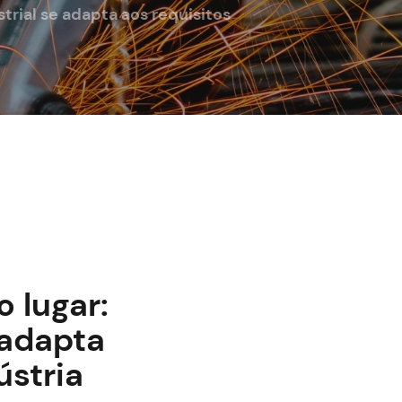
trial se adapta aos requisitos
 lugar:
 adapta
ústria