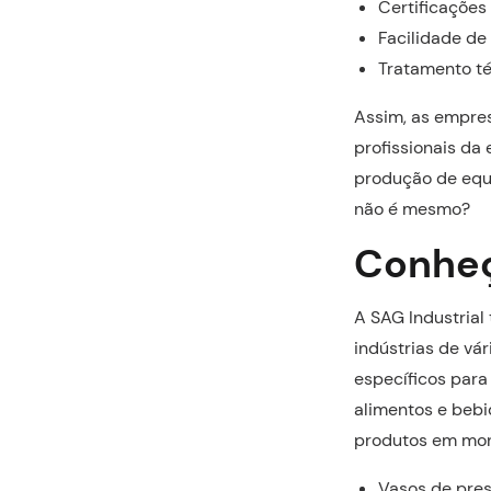
Certificações
Facilidade d
Tratamento t
Assim, as empre
profissionais da
produção de equi
não é mesmo?
Conheç
A SAG Industrial
indústrias de vá
específicos par
alimentos e bebi
produtos em mon
Vasos de pre