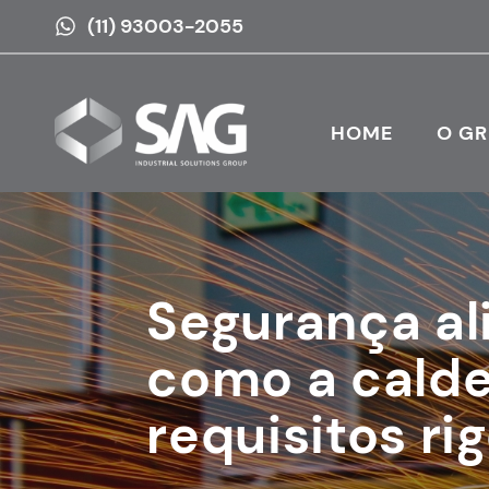
(11) 93003-2055
HOME
O G
Segurança al
como a caldei
requisitos ri