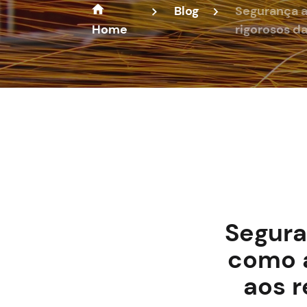
Blog
Segurança al
Home
rigorosos da
Segura
como a
aos r