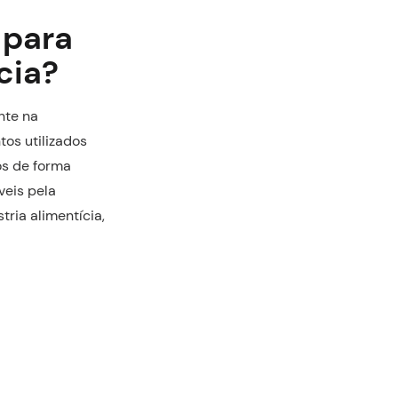
 para
cia?
nte na
os utilizados
os de forma
veis pela
tria alimentícia,