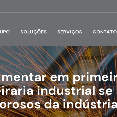
RUPO
SOLUÇÕES
SERVIÇOS
CONTAT
imentar em primeir
raria industrial se
gorosos da indústri