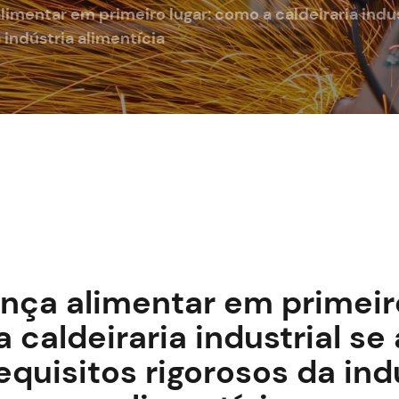
imentar em primeiro lugar: como a caldeiraria indus
 indústria alimentícia
nça alimentar em primeiro
 caldeiraria industrial se
equisitos rigorosos da ind