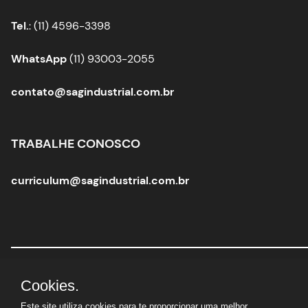
Tel.
: (11) 4596-3398
WhatsApp
(11) 93003-2055
contato@sagindustrial.com.br
TRABALHE CONOSCO
curriculum@sagindustrial.com.br
Sag Industrial Solutions Group
|
CNPJ:
10.363.712/0001-
Cookies.
29 |
© Todos os direitos reservados
Este site utiliza cookies para te proporcionar uma melhor