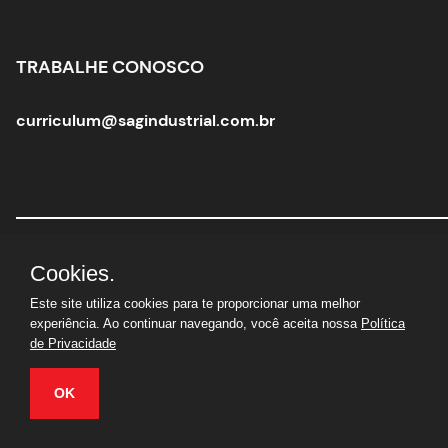
TRABALHE CONOSCO
curriculum@sagindustrial.com.br
Sag Industrial Solutions Group
|
CNPJ:
10.363.712/0001-
Cookies.
29 |
© Todos os direitos reservados
Este site utiliza cookies para te proporcionar uma melhor
experiência. Ao continuar navegando, você aceita nossa
Política
de Privacidade
OK