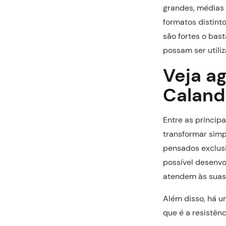
grandes, médias
formatos distint
são fortes o bas
possam ser utili
Veja a
Caland
Entre as princip
transformar simp
pensados exclusi
possível desenvo
atendem às suas 
Além disso, há u
que é a resistênc