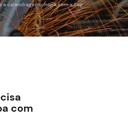
re a calandragem chapa com a Sag
ecisa
pa com