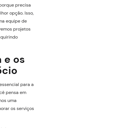
porque precisa
hor opção. Isso,
ma equipe de
lvemos projetos
dquirindo
a e os
ócio
essencial para a
ocê pensa em
omos uma
orar os serviços