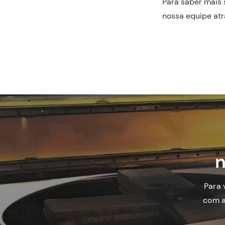
Para saber mais 
nossa equipe atr
n
Para 
com a