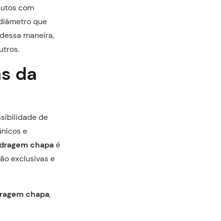
dutos com
 diâmetro que
 dessa maneira,
utros.
ns da
sibilidade de
únicos e
ndragem chapa
é
ão exclusivas e
dragem chapa
,