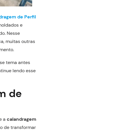
dragem de Perfil
 moldados e
do. Nesse
ca, muitas outras
amento.
sse tema antes
tinue lendo esse
em de
ue a
calandragem
vo de transformar