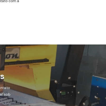
ntato com a
es
ontato
al sob