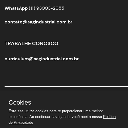
WhatsApp
(11) 93003-2055
contato@sagindustrial.com.br
TRABALHE CONOSCO
curriculum@sagindustrial.com.br
Sag Industrial Solutions Group
|
CNPJ:
10.363.712/0001-
Cookies.
29 |
© Todos os direitos reservados
Este site utiliza cookies para te proporcionar uma melhor
experiência. Ao continuar navegando, você aceita nossa
Política
de Privacidade