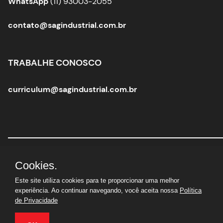
WhatsApp
(11) 93003-2055
contato@sagindustrial.com.br
TRABALHE CONOSCO
curriculum@sagindustrial.com.br
Sag Industrial Solutions Group
|
CNPJ:
10.363.712/0001-
Cookies.
29 |
© Todos os direitos reservados
Este site utiliza cookies para te proporcionar uma melhor
experiência. Ao continuar navegando, você aceita nossa
Política
de Privacidade