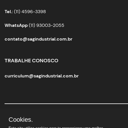
Tel.
: (11) 4596-3398
WhatsApp
(11) 93003-2055
contato@sagindustrial.com.br
TRABALHE CONOSCO
curriculum@sagindustrial.com.br
Sag Industrial Solutions Group
|
CNPJ:
10.363.712/0001-
Cookies.
29 |
© Todos os direitos reservados