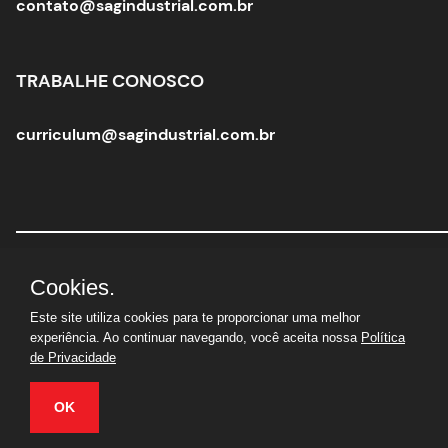
contato@sagindustrial.com.br
TRABALHE CONOSCO
curriculum@sagindustrial.com.br
Sag Industrial Solutions Group
|
CNPJ:
10.363.712/0001-
Cookies.
29 |
© Todos os direitos reservados
Este site utiliza cookies para te proporcionar uma melhor
experiência. Ao continuar navegando, você aceita nossa
Política
de Privacidade
OK