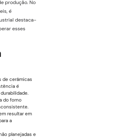
 de produção. No
eis, é
ustrial destaca-
perar esses
a
as de cerâmicas
stência é
 durabilidade.
a do forno
inconsistente.
em resultar em
para a
 não planejadas e