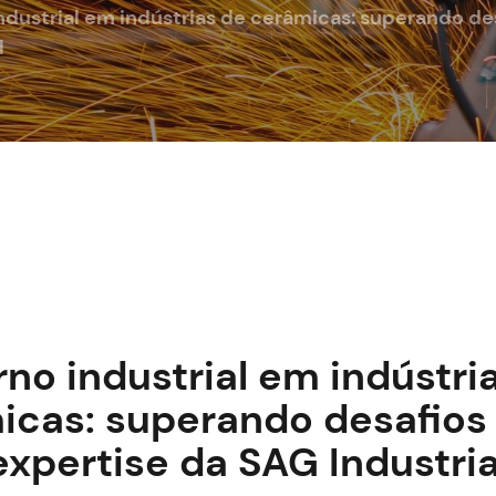
industrial em indústrias de cerâmicas: superando de
l
rno industrial em indústri
icas: superando desafios
expertise da SAG Industria