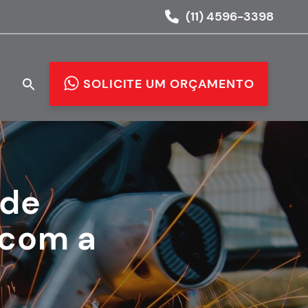
(11) 4596-3398
O
SOLICITE UM ORÇAMENTO
 de
 com a