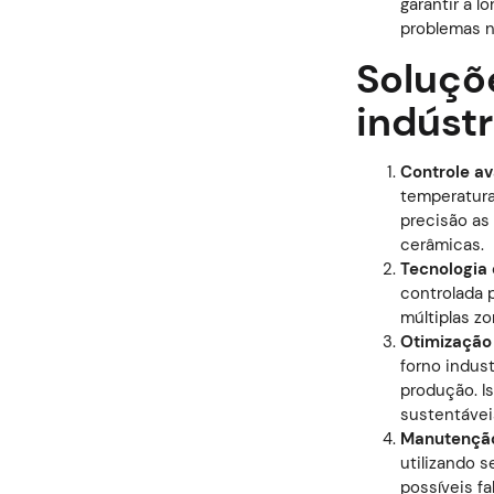
garantir a 
problemas n
Soluçõ
indúst
Controle a
temperatura
precisão as
cerâmicas.
Tecnologia
controlada 
múltiplas z
Otimização
forno indus
produção. I
sustentávei
Manutenção
utilizando 
possíveis f