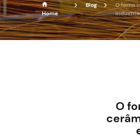
Blog
O forno 
Home
Industria
O fo
cerâm