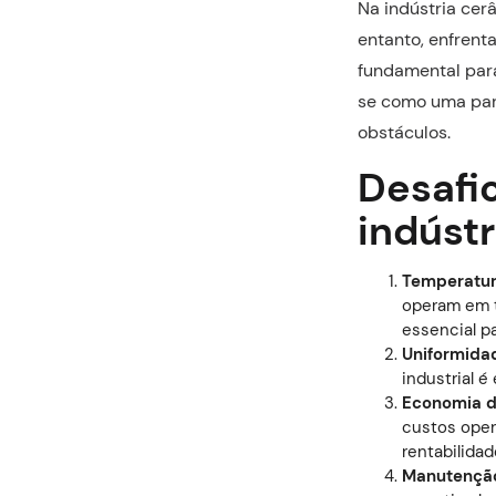
Na indústria cer
entanto, enfrent
fundamental para
se como uma parc
obstáculos.
Desafio
indúst
Temperatura
operam em t
essencial pa
Uniformida
industrial é
Economia d
custos opera
rentabilidad
Manutenção