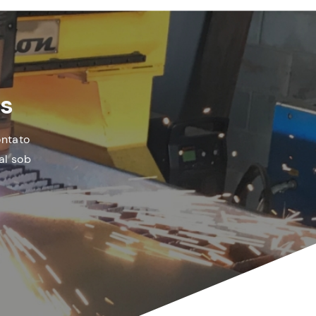
es
ontato
al sob