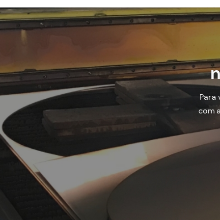
n
Para 
com a