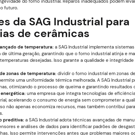
longevidade do forno industrial. Reparos inadequados podem leva
o futuro.
es da SAG Industrial para
rias de cerâmicas
vançado de temperatura:
a SAG Industrial implementa sistemas
 de última geração, garantindo que o forno industrial atinja e 
 temperaturas desejadas. Isso garante a qualidade e integridad
 de zonas de temperatura:
dividir o forno industrial em zonas 
permite uma uniformidade térmica melhorada. A SAG Industrial p
onas, otimizando o processo de queima e garantindo resultados 
 energética:
uma empresa que integra tecnologias de eficiênci
trial, acelerando o consumo de energia sem comprometer a qual
sso não apenas economiza recursos, mas também contribui para
s.
 preditiva:
a SAG Industrial adota técnicas avançadas de manu
sensores e análises de dados para identificar padrões de desgas
alhas. Isso permite intervenções antes que problemas maiores o