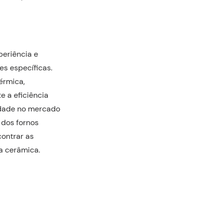
periência e
s específicas.
érmica,
e a eficiência
idade no mercado
 dos fornos
ontrar as
a cerâmica.