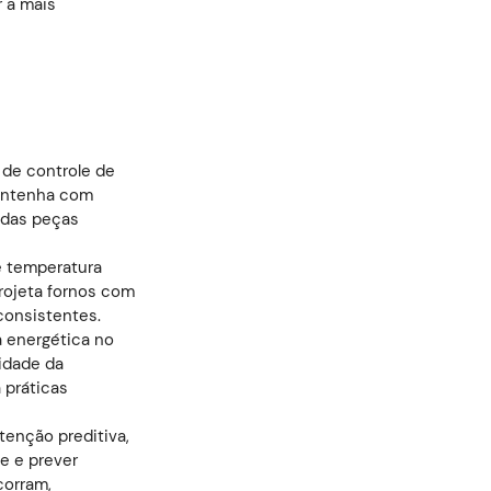
r a mais
 de controle de
mantenha com
e das peças
de temperatura
rojeta fornos com
consistentes.
a energética no
idade da
 práticas
tenção preditiva,
te e prever
corram,