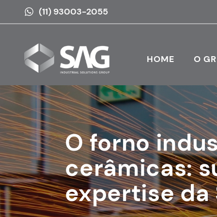
(11) 93003-2055
HOME
O G
O forno indus
cerâmicas: s
expertise da 