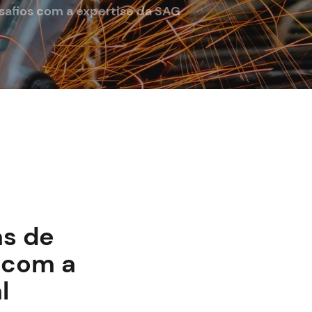
safios com a expertise da SAG
as de
 com a
l